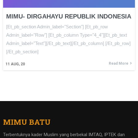
MIMU- DIRGAHAYU REPUBLIK INDONESIA
[et_pb_section Admin_label="section"] [et_pb_row
Admin_label="row"] [et_pb_column Type="4_4"][et_pb_text
Admin_label="Text"][/et_pb_text][/et_pb_column] [/et_pb_row]
[/et_pb_section]
Read More
11
AUG, 20
MIMU BATU
Terbentuknya kader Muslim yang berbekal IMTAQ, IPTEK dan